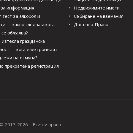
ова информация
Недвижимите имоти
 тест за алкохол и
Събиране на вземания
ци — какво следва и кога
Данъчно Право
 се обжалва?
а изтекла гражданска
ност — кога електронният
лежи на отмяна?
о прекратена регистрация
© 2017-2026 – Всички права