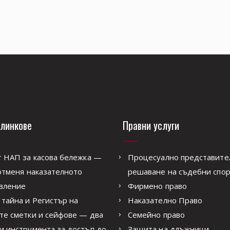
линкове
Правни услуги
т НАП за касова бележка —
Процесуално представите
 отменя наказателното
решаване на съдебни спо
вление
Фирмено право
 тайна и Регистър на
Наказателно Право
те сметки и сейфове — два
Семейно право
и инструмента за достъп до
Защита на длъжници