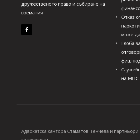
дружественото право и събиране на
финанс
вземания
Отказ от
наркоти
може да
Глоба з
отговор
фиш под
Служебн
на МПС
Адвокатска кантора Стаматов Тенчева и партньори 
са запазени