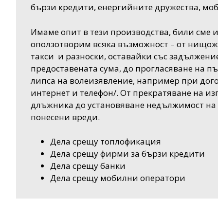
бързи кредити, енергийните дружества, мо
Имаме опит в тези производства, били сме и 
оползотворим всяка възможност – от нищожно
такси и разноски, оставайки със задължени
предоставената сума, до прогласяване на 
липса на волеизявление, например при дого
интернет и телефон/. От прекратяване на и
длъжника до установяване недължимост на 
понесени вреди.
Дела срещу топлофикация
Дела срещу фирми за бързи кредити
Дела срещу банки
Дела срещу мобилни оператори