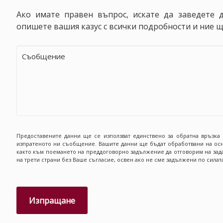
Ако имате правен въпрос, искате да заведете 
опишете вашия казус с всички подробности и ние ще
Предоставените данни ще се използват единствено за обратна връзка 
изпратеното ни съобщение. Вашите данни ще бъдат обработвани на осн
както към поемането на преддоговорно задължение да отговорим на зад
на трети страни без Ваше съгласие, освен ако не сме задължени по силат