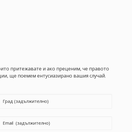
ито притежавате и ако преценим, че правото
ии, ще поемем ентусиазирано вашия случай.