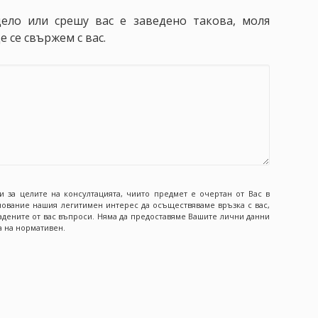
дело или срешу вас е заведено такова, моля
 се свържем с вас.
и за целите на консултацията, чиито предмет е очертан от Вас в
ование нашия легитимен интерес да осъществяваме връзка с вас,
адените от вас въпроси. Няма да предоставяме Вашите лични данни
а на нормативен.