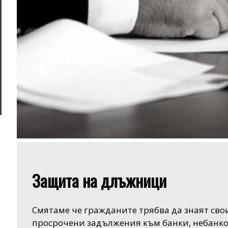
Защита на длъжници
Смятаме че гражданите трябва да знаят сво
просрочени задължения към банки, небанк