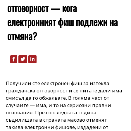
отговорност — кога
електронният фиш подлежи на
отмяна?
Получили сте електронен фиш за изтекла
гражданска отговорност и се питате дали има
смисъл да го обжалвате. В голяма част от
случаите — има, и то на сериозни правни
основания. През последната година
съдилищата в страната масово отменят
такива електронни фишове, издадени от