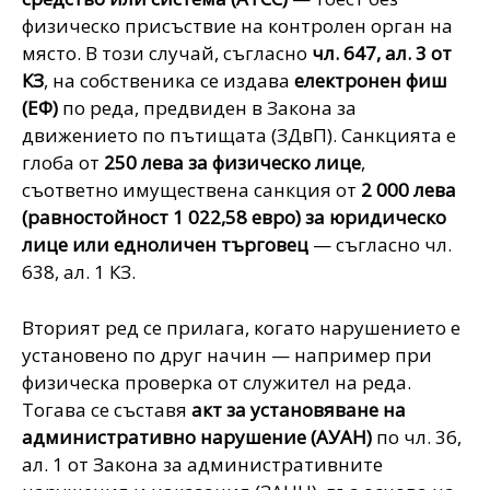
физическо присъствие на контролен орган на
място. В този случай, съгласно
чл. 647, ал. 3 от
КЗ
, на собственика се издава
електронен фиш
(ЕФ)
по реда, предвиден в Закона за
движението по пътищата (ЗДвП). Санкцията е
глоба от
250 лева за физическо лице
,
съответно имуществена санкция от
2 000 лева
(равностойност 1 022,58 евро) за юридическо
лице или едноличен търговец
— съгласно чл.
638, ал. 1 КЗ.
Вторият ред се прилага, когато нарушението е
установено по друг начин — например при
физическа проверка от служител на реда.
Тогава се съставя
акт за установяване на
административно нарушение (АУАН)
по чл. 36,
ал. 1 от Закона за административните