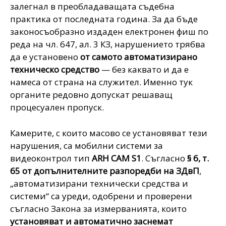
залегнал в преобладаващата съдебна
практика от последната година. За да бъде
законосъобразно издаден електронен фиш по
реда на чл. 647, ал. 3 КЗ, нарушението трябва
да е установено
от самото автоматизирано
техническо средство
— без каквато и да е
намеса от страна на служител. Именно тук
органите редовно допускат решаващ
процесуален пропуск.
Камерите, с които масово се установяват тези
нарушения, са мобилни системи за
видеоконтрол тип
ARH CAM S1
. Съгласно
§ 6, т.
65 от допълнителните разпоредби на ЗДвП
,
„автоматизирани технически средства и
системи“ са уреди, одобрени и проверени
съгласно Закона за измерванията, които
установяват и автоматично заснемат