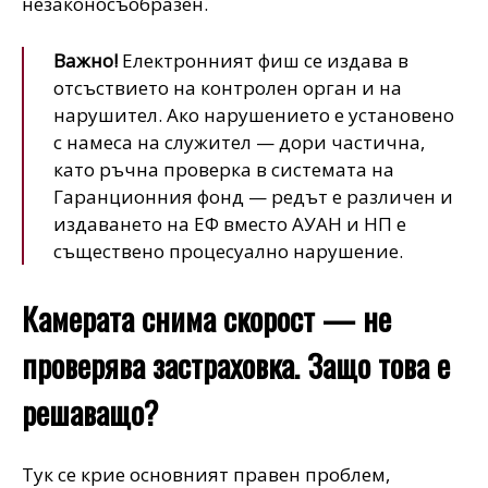
незаконосъобразен.
Важно!
Електронният фиш се издава в
отсъствието на контролен орган и на
нарушител. Ако нарушението е установено
с намеса на служител — дори частична,
като ръчна проверка в системата на
Гаранционния фонд — редът е различен и
издаването на ЕФ вместо АУАН и НП е
съществено процесуално нарушение.
Камерата снима скорост — не
проверява застраховка. Защо това е
решаващо?
Тук се крие основният правен проблем,