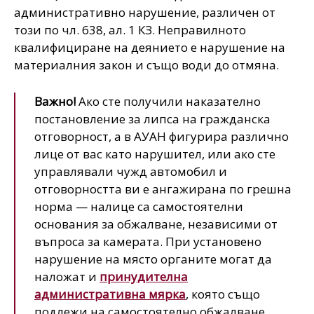
административно нарушение, различен от
този по чл. 638, ал. 1 КЗ. Неправилното
квалифициране на деянието е нарушение на
материалния закон и също води до отмяна.
Важно!
Ако сте получили наказателно
постановление за липса на гражданска
отговорност, а в АУАН фигурира различно
лице от вас като нарушител, или ако сте
управлявали чужд автомобил и
отговорността ви е ангажирана по грешна
норма — налице са самостоятелни
основания за обжалване, независими от
въпроса за камерата. При установено
нарушение на място органите могат да
наложат и
принудителна
административна мярка
, която също
подлежи на самостоятелно обжалване.