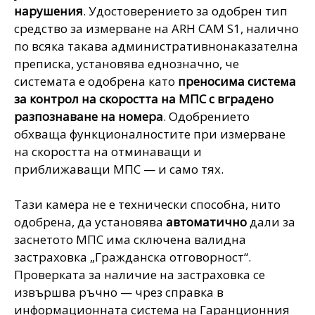
нарушения
. Удостоверението за одобрен тип
средство за измерване на ARH CAM S1, налично
по всяка такава административнонаказателна
преписка, установява еднозначно, че
системата е одобрена като
преносима система
за контрол на скоростта на МПС с вградено
разпознаване на номера
. Одобрението
обхваща функционалностите при измерване
на скоростта на отминаващи и
приближаващи МПС — и само тях.
Тази камера не е технически способна, нито
одобрена, да установява
автоматично
дали за
заснетото МПС има сключена валидна
застраховка „Гражданска отговорност“.
Проверката за наличие на застраховка се
извършва ръчно — чрез справка в
информационната система на Гаранционния