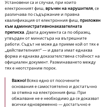
Установени са и случаи, при които
електронният фиш,
връчен на нарушителя
, се
различава по съдържание и правна
квалификация от електронния фиш,
приложен
към административнонаказателната
преписка
. Двата документа са по образец,
утвърден от министъра на вътрешните
работи. Съдът не може да приеме кой от тях е
„действителният“ — и двата имат еднаква
форма и еднаква доказателствена стойност на
официален документ. Разминаването между
тях е неотстраним порок.
Важно!
Всяко едно от посочените
основания е самостоятелно и достатъчно
за отмяна на електронния фиш. При
обжалване не е необходимо да се доказват
всички едновременно — достатъчно е