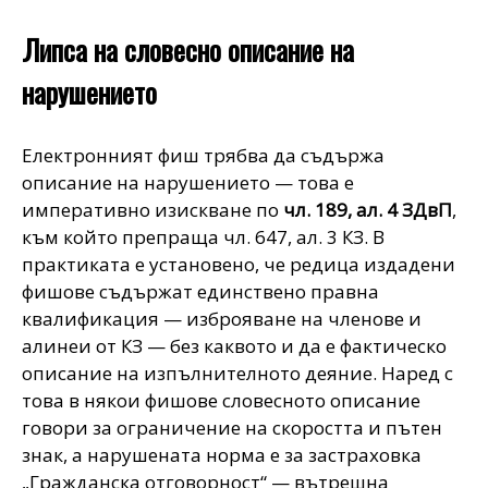
Липса на словесно описание на
нарушението
Електронният фиш трябва да съдържа
описание на нарушението — това е
императивно изискване по
чл. 189, ал. 4 ЗДвП
,
към който препраща чл. 647, ал. 3 КЗ. В
практиката е установено, че редица издадени
фишове съдържат единствено правна
квалификация — изброяване на членове и
алинеи от КЗ — без каквото и да е фактическо
описание на изпълнителното деяние. Наред с
това в някои фишове словесното описание
говори за ограничение на скоростта и пътен
знак, а нарушената норма е за застраховка
„Гражданска отговорност“ — вътрешна