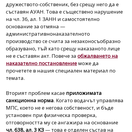
дружеството-собственик, без срещу него да е
съставян АУАН. Това е съществено нарушение
на чл. 36, ал. 1 ЗАНН и самостоятелно
основание за отмяна —
административнонаказателното
производство се счита за незаконосъобразно
образувано, тъй като срещу наказаното лице
не е съставян акт. Повече за
обжалването на
наказателно постановление
може да
прочетете в нашия специален материал по
темата.
Вторият проблем касае
приложимата
санкционна норма
. Когато водачът управлява
МПС, което не е негова собственост, и бъде
установен при физическа проверка,
отговорността му се ангажира на основание
чл. 638, ал. 3 КЗ
— това е отделен състав на