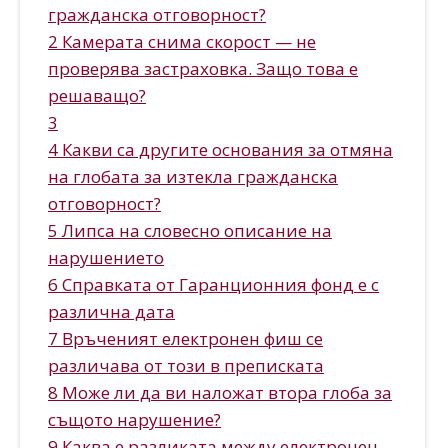
гражданска отговорност?
2 Камерата снима скорост — не
проверява застраховка. Защо това е
решаващо?
3
4 Какви са другите основания за отмяна
на глобата за изтекла гражданска
отговорност?
5 Липса на словесно описание на
нарушението
6 Справката от Гаранционния фонд е с
различна дата
7 Връченият електронен фиш се
различава от този в преписката
8 Може ли да ви наложат втора глоба за
същото нарушение?
9 Каква е разликата между електронен