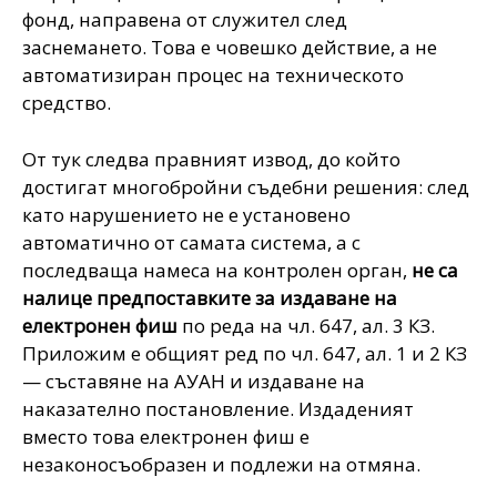
фонд, направена от служител след
заснемането. Това е човешко действие, а не
автоматизиран процес на техническото
средство.
От тук следва правният извод, до който
достигат многобройни съдебни решения: след
като нарушението не е установено
автоматично от самата система, а с
последваща намеса на контролен орган,
не са
налице предпоставките за издаване на
електронен фиш
по реда на чл. 647, ал. 3 КЗ.
Приложим е общият ред по чл. 647, ал. 1 и 2 КЗ
— съставяне на АУАН и издаване на
наказателно постановление. Издаденият
вместо това електронен фиш е
незаконосъобразен и подлежи на отмяна.