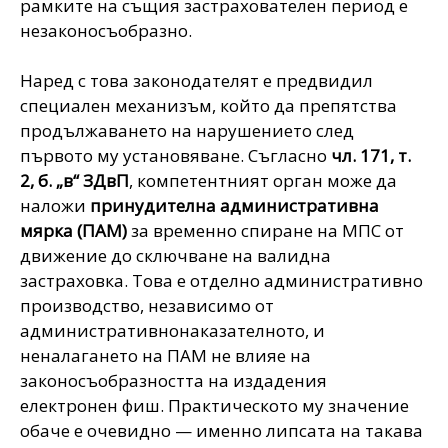
рамките на същия застрахователен период е
незаконосъобразно.
Наред с това законодателят е предвидил
специален механизъм, който да препятства
продължаването на нарушението след
първото му установяване. Съгласно
чл. 171, т.
2, б. „в“ ЗДвП
, компетентният орган може да
наложи
принудителна административна
мярка (ПАМ)
за временно спиране на МПС от
движение до сключване на валидна
застраховка. Това е отделно административно
производство, независимо от
административнонаказателното, и
неналагането на ПАМ не влияе на
законосъобразността на издадения
електронен фиш. Практическото му значение
обаче е очевидно — именно липсата на такава