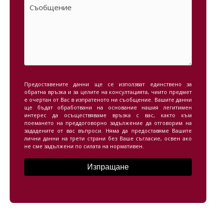
Предоставените данни ще се използват единствено за
обратна връзка и за целите на консултацията, чиито предмет
е очертан от Вас в изпратеното ни съобщение. Вашите данни
ще бъдат обработвани на основание нашия легитимен
интерес да осъществяваме връзка с вас, както към
поемането на преддоговорно задължение да отговорим на
зададените от вас въпроси. Няма да предоставяме Вашите
лични данни на трети страни без Ваше съгласие, освен ако
не сме задължени по силата на нормативен.