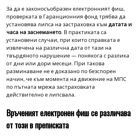
За да е законосъобразен електронният фиш,
проверката в Гаранционния фонд трябва да
установява липса на застраховка към
датата и
часа на заснемането
. В практиката са
установени случаи, при които справката е
извлечена на различна дата от тази на
твърдяното нарушение — понякога с разлика
от дни или дори месеци. При такова
разминаване не е доказано по безспорен
начин, че към момента на движение на МПС
по пътната мрежа застраховката
действително е липсвала.
Връченият електронен фиш се различава
от този в преписката