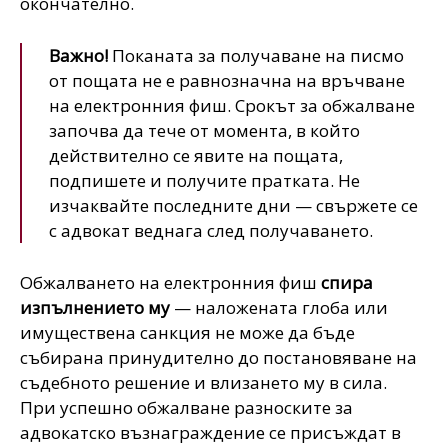
окончателно.
Важно!
Поканата за получаване на писмо
от пощата не е равнозначна на връчване
на електронния фиш. Срокът за обжалване
започва да тече от момента, в който
действително се явите на пощата,
подпишете и получите пратката. Не
изчаквайте последните дни — свържете се
с адвокат веднага след получаването.
Обжалването на електронния фиш
спира
изпълнението му
— наложената глоба или
имуществена санкция не може да бъде
събирана принудително до постановяване на
съдебното решение и влизането му в сила.
При успешно обжалване разноските за
адвокатско възнаграждение се присъждат в