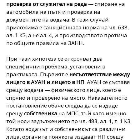
проверка от служител на реда
— спиране на
автомобила на пътя и проверка на
документите на водача. В този случай
приложима е санкционната норма на чл. 638,
ал. 1 КЗ, а не ал. 4, и производството протича
по общите правила на ЗАНН.
При тази хипотеза се открояват два
специфични проблема, установени в
практиката. Първият е
несъответствие между
лицето в АУАН и лицето в НП
. АУАН се съставя
срещу водача — физическото лице, което е
спряно и проверено на място. Наказателното
постановление обаче следва да се издаде
срещу
собственика
на МПС, тъй като именно
той носи задължението по чл. 483, ал. 1, т. 1 КЗ.
Когато водачът и собственикът са различни
лица, органите понякога издават НП срещу