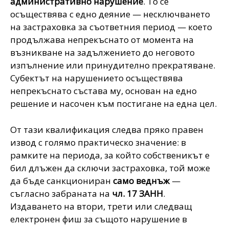
административно нарушение
. То се
осъществява с едно деяние — несключването
на застраховка за съответния период — което
продължава непрекъснато от момента на
възникване на задължението до неговото
изпълнение или принудително прекратяване.
Субектът на нарушението осъществява
непрекъснато състава му, основан на едно
решение и насочен към постигане на една цел.
От тази квалификация следва пряко правен
извод с голямо практическо значение: в
рамките на периода, за който собственикът е
бил длъжен да сключи застраховка, той може
да бъде санкциониран
само веднъж
—
съгласно забраната на
чл. 17 ЗАНН
.
Издаването на втори, трети или следващ
електронен фиш за същото нарушение в