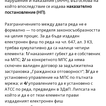
нарушения и наказания (ЗАНН), въз основа на
който впоследствие се издава
наказателно
постановление (НП)
.
Разграничението между двата реда не е
формално — то определя законосъобразността
на целия процес. За да бъде издаден
електронен фиш по реда на чл. 647, ал. 3 КЗ,
трябва кумулативно да са налице четири
елемента:
1/
наказаният субект да е собственик
на МПС;
2/
за конкретното МПС да няма
сключен валиден договор за задължителна
застраховка „Гражданска отговорност“;
3/
да е
установено управление на МПС по пътната
мрежа; и
4/
управлението да е установено с
АТСС по реда, предвиден в ЗДвП. Липсата на
който и да е от тези елементи прави
издаденият електронен фиш