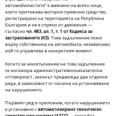
автомобилистите“ е вменено на всяко лице,
което притежава моторно превозно средство,
регистрирано на територията на Република
България и не е спряно от движение —
съгласно
чл. 483, ал. 1, т. 1 от Кодекса за
застраховането (КЗ)
. Това задължение лежи
върху собственика на автомобила, независимо
кой го управлява в конкретния момент.
Когато за неизпълнение на това задължение
се ангажира административнонаказателна
отговорност, законът предвижда два отделни
реда, в зависимост от начина на установяване
на нарушението.
Първият ред е приложим, когато нарушението
е установено с
автоматизирано техническо
средство или система (АТСС)
— тоест без