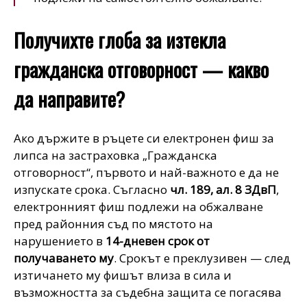
Получихте глоба за изтекла
гражданска отговорност — какво
да направите?
Ако държите в ръцете си електронен фиш за
липса на застраховка „Гражданска
отговорност“, първото и най-важното е да не
изпускате срока. Съгласно
чл. 189, ал. 8 ЗДвП
,
електронният фиш подлежи на обжалване
пред районния съд по мястото на
нарушението в
14-дневен срок от
получаването му
. Срокът е преклузивен — след
изтичането му фишът влиза в сила и
възможността за съдебна защита се погасява