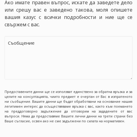
Ако имате правен въпрос, искате да заведете дело
или срешу вас е заведено такова, моля опишете
вашия казус с всички подробности и ние ще се
свържем с вас.
Предоставените данни ще се използват единствено за обратна връзка и за
целите на консултацията, чиито предмет е очертан от Вас в изпратеното
ни съобщение. Вашите данни ще бъдат обработвани на основание нашия
легитимен интерес да осъществяваме връзка с вас, както към поемането
на преддоговорно задължение да отговорим на зададените от вас
въпроси. Няма да предоставяме Вашите лични данни на трети страни без
Ваше съгласие, освен ако не сме задължени по силата на нормативен.