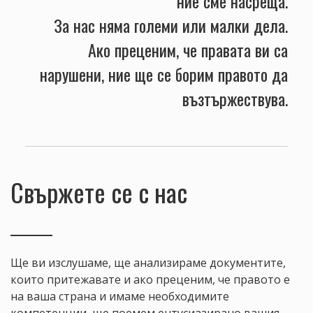
ние сме насреща.
За нас няма големи или малки дела.
Ако преценим, че правата ви са
нарушени, ние ще се борим правото да
възтържествува.
Свържете се с нас
Ще ви изслушаме, ще анализираме документите,
които притежавате и ако преценим, че правото е
на ваша страна и имаме необходимите
компетенции, ще поемем ентусиазирано вашия