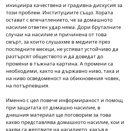
инициира качествена и градивна дискусия за
този проблем. Институциите също. Хората
остават с впечатлението, че за домашното
насилие ответен удар няма. Дори бруталните
случаи на насилие и причинена от това
смърт, за които слушахме в медиите през
последните месеци, не успяват устойчиво да
разтърсят обществото и да доведат до
промени в тъжната картина. А промени са
необходими, както на държавно ниво, така и
на ниво осведоменост на обикновения човек,
на потърпевшия.
Именно с цел повече информираност и помощ
при защитата от домашно насилие, в
днешния материал ще поговорим за това
какво представлява домашното насилие, кои и
какви са жертвите на насилието, какъв е