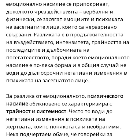
емоционално насилие се припокриват,
доколкото чрез действията – вербални и
физически, се засягат емоциите и психиката
на засегнатите лица, които са неразривно
свързани. Разликата е в продължителността
на въздействието, интензитета, трайността на
последиците и дълбочината на
посегателството, поради което емоционалното
насилие е по-лека форма и в общия случай не
води до дългосрочни негативни изменения в
психиката на засегнатото лице.
За разлика от емоционалното,
психическото
насилие
обикновено се характеризира с
трайност
и
системност
. Често то води до
негативни изменения в психиката на
жертвата, които понякога са и необратими.
Нека подчертаем обаче, че говорейки за