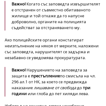
Важно!
Когато със заповедта извършителят
е отстранен от съвместно обитаваното
жилище и той откаже да го напусне
доброволно, органите на полицията
съдействат за отстраняването му.
Ако полицейските органи констатират
неизпълнение на някоя от мерките, наложени
със заповедта, нарушителят се задържа и
незабавно се уведомява прокуратурата.
Важно!
Нарушението на заповедта за
защита е
престъпление
по смисъла на чл.
296 ал.1 от НК, за което се предвижда
наказание
лишаване от свобода
до
три
години
или глоба до пет хиляди лева.
Изборът на защитна ‎‎ ‎‎мярка неизбежно