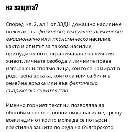
на защита?
Според чл. 2, ал 1 от ЗЗДН домашно насилие е
всеки акт на
физическо
,
сексуално
,
психическо
,
емоционално
или
икономическо
насилие
,
както и опитът за такова насилие,
принудителното ограничаване на личния
живот, личната свобода и личните права,
извършени спрямо лица, които се намират в
родствена връзка, които са или са били в
семейна връзка или във
фактическо
съпружеско съжителство
.
Именно горният текст ни позволява да
обособим петте основни вида насилие, срещу
всеки един от които може да се потърси
ефективна защита по реда на българското