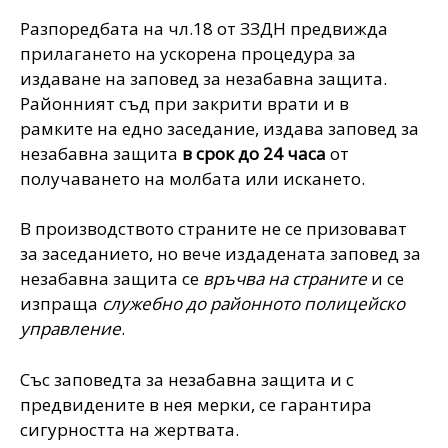
Разпоредбата на чл.18 от ЗЗДН предвижда
прилагането на ускорена процедура за
издаване на заповед за незабавна защита.
Районният съд при закрити врати и в
рамките на едно заседание, издава заповед за
незабавна защита
в срок до 24 часа
от
получаването на молбата или искането.
В производството страните не се призовават
за заседанието, но вече издадената заповед за
незабавна защита се
връчва на страните
и се
изпраща
служебно до районното полицейско
управление
.
Със заповедта за незабавна защита и с
предвидените в нея мерки, се гарантира
сигурността на жертвата.