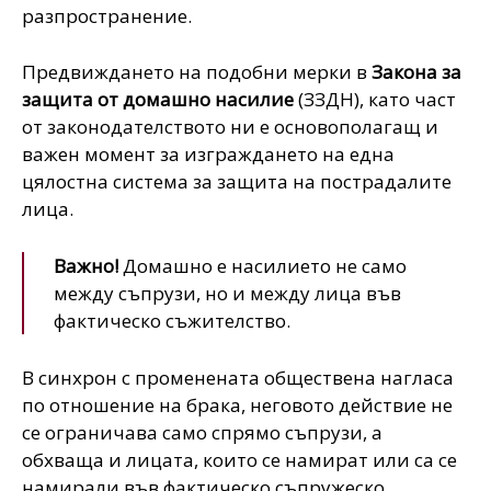
разпространение.
Предвиждането на подобни мерки в
Закона за
защита от домашно насилие
(ЗЗДН), като част
от законодателството ни е основополагащ и
важен момент за изграждането на една
цялостна система за защита на пострадалите
лица.
Важно!
Домашно е насилието не само
между съпрузи, но и между лица във
фактическо съжителство.
В синхрон с променената обществена нагласа
по отношение на брака, неговото действие не
се ограничава само спрямо съпрузи, а
обхваща и лицата, които се намират или са се
намирали във фактическо съпружеско