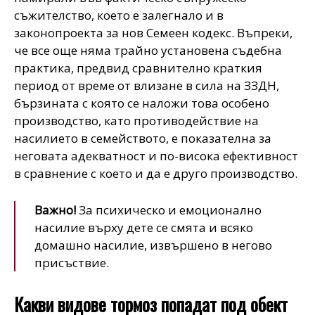
съжителство, което е залегнало и в
законопроекта за нов Семеен кодекс. Въпреки,
че все още няма трайно установена съдебна
практика, предвид сравнително краткия
период от време от влизане в сила на ЗЗДН,
бързината с която се наложи това особено
производство, като противодействие на
насилието в семейството, е показателна за
неговата адекватност и по-висока ефективност
в сравнение с което и да е друго производство.
Важно!
За психическо и емоционално
насилие върху дете се смята и всяко
домашно насилие, извършено в негово
присъствие.
Какви видове тормоз попадат под обект