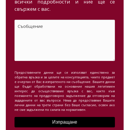
всички подробности и ние ще се
свържем с вас.
Предоставените данни ще се използват единствено за
обратна връзка и за целите на консултацията, чиито предмет
е очертан от Вас в изпратеното ни съобщение. Вашите данни
ще бъдат обработвани на основание нашия легитимен
интерес да осъществяваме връзка с вас, както към
поемането на преддоговорно задължение да отговорим на
зададените от вас въпроси. Няма да предоставяме Вашите
лични данни на трети страни без Ваше съгласие, освен ако
не сме задължени по силата на нормативен.