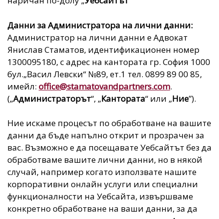
наричан по-долу „
Уебсайтът
“
Данни за Администратора на лични данни:
Администратор на лични данни e Адвокат
Янислав Стаматов, идентификационен номер
1300095180, с адрес на кантората гр. София 1000
бул.„Васил Левски“ №89, ет.1 тел. 0899 89 00 85,
имейл:
office@stamatovandpartners.com
.
(„
Администраторът
“, „
Кантората
“ или „
Ние
”).
Ние искаме процесът по обработване на вашите
данни да бъде напълно открит и прозрачен за
вас. Възможно е да посещавате Уебсайтът без да
обработваме вашите лични данни, но в някой
случай, например когато използвате нашите
корпоративни онлайн услуги или специални
функционалности на Уебсайта, извършваме
конкретно обработване на ваши данни, за да