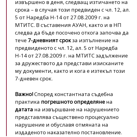
извършено в деня, следващ изтичането на
срока – в случая този предвиден с чл. 12, ал.
5 от Наредба Н-14 от 27.08.2009 г. на
МТИТС. В съставения АУАН, както и в НП
следва да бъде посочено откога започва да
тече
7-дневният срок
за изпълнение на
предвиденото с чл. 12, ал. 5 от Наредба
Н-14 от 27.08.2009 г. на МТИТС задължение
за дружеството да представи изисканите
му документи, както и кога е изтекъл този
7-дневен срок.
Важно!
Според константната съдебна
практика
погрешното определяне
на
датата
на извършване на нарушението
представлява съществено процесуално
нарушение и обуславя отмяната на
издаденото наказателно постановление.