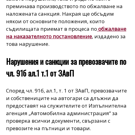
преминава производството по обжалване на
наложената санкция. Накрая ще обсъдим
някои от основните положения, които
съдилищата приемат в процеса по
обжалване
на наказателното постановление
, издадено за
това нарушение.
Нарушения и санкции за превозвачите по
чл. 91б ал.1 т.1 от ЗАвП
Според чл. 91б, ал.1, т. 1 от ЗАвП, превозвачите
и собствениците на автогари са длъжни да
предоставят на служителите от Изпълнителна
агенция „Автомобилна администрация“ за
проверка всички документи, свързани с
превозите на пътници и товари.