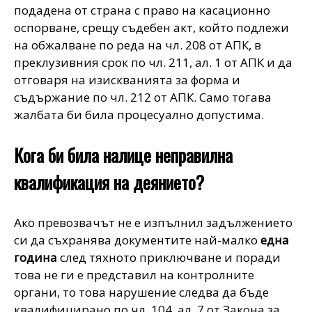
подадена от страна с право на касационно
оспорване, срещу съдебен акт, който подлежи
на обжалване по реда на
чл. 208 от АПК
, в
преклузивния срок по
чл. 211, ал. 1 от АПК
и да
отговаря на изискванията за форма и
съдържание по
чл. 212 от АПК
. Само тогава
жалбата би била процесуално допустима.
Кога би била налице неправилна
квалификация на деянието?
Ако превозвачът не е изпълнил задължението
си да съхранява документите най-малко
една
година
след тяхното приключване и поради
това не ги е представил на контролните
органи, то това нарушение следва да бъде
квалифицирано по
чл. 104, ал. 7 от Закона за