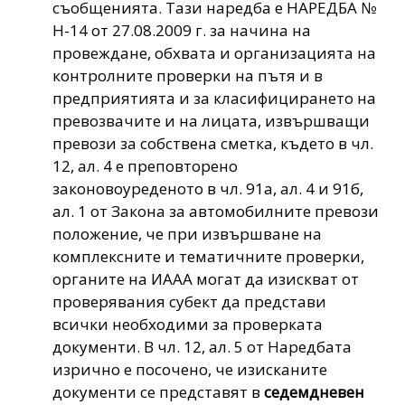
съобщенията.
Тази наредба
е
НАРЕДБА №
Н-14 от 27.08.2009 г. за начина на
провеждане, обхвата и организацията на
контролните проверки на пътя и в
предприятията и за класифицирането на
превозвачите и на лицата, извършващи
превози за собствена сметка
, където в чл.
12, ал. 4 е преповторено
законовоуреденото в чл. 91а, ал. 4 и 91б,
ал. 1 от Закона за автомобилните превози
положение, че при извършване на
комплексните и тематичните проверки,
органите на ИААА могат да изискват от
проверявания субект да представи
всички необходими за проверката
документи. В чл. 12, ал. 5 от Наредбата
изрично е посочено, че изисканите
документи се представят в
седемдневен