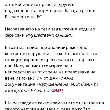
автомобилните превози, други в
подзаконовата нормативна база, а трети в
Регламенти на ЕС.
Неспазването на тези задължения води до
сериозни
имуществени санкции
.
В този материал ще анализираме едно
конкретно нарушение,
за което все по-често
санкционираните превозвачи се свързват с
нас. Нарушението се изразява в
непредставяне от страна на превозвача на
вече изискани им от ДАИ (ИААА)
документация. (
нарушение на чл. 91б ал.1 т.1
във вр. с чл. 97 ал. 1 от
ЗАвП
)
Ще разгледаме както елементите от състава на
самото нарушение, така и реда по който