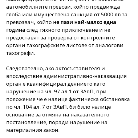
автомобилните превози
, който предвижда
глоба или имуществена санкция от 5000 лв за
превозвач, който
не пази най-малко една
година
след тяхното приключване и не
предоставят за проверка от контролните
органи тахографските листове от аналогови
тахографи.
Следователно, ако актосъставителя и
впоследствие административно-наказващия
орган е квалифицирал деянието като
нарушение на чл. 97 ал.1 от ЗАвП, при
положение че е налице фактическа обстановка
по чл. 104 ал. 7 от ЗАвП, би било налице
основание за отмяна на наказателното
постановление, поради нарушение на
материалния закон.