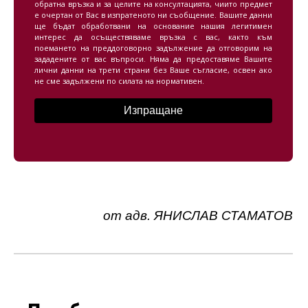
обратна връзка и за целите на консултацията, чиито предмет
е очертан от Вас в изпратеното ни съобщение. Вашите данни
ще бъдат обработвани на основание нашия легитимен
интерес да осъществяваме връзка с вас, както към
поемането на преддоговорно задължение да отговорим на
зададените от вас въпроси. Няма да предоставяме Вашите
лични данни на трети страни без Ваше съгласие, освен ако
не сме задължени по силата на нормативен.
от
адв. ЯНИСЛАВ СТАМАТОВ