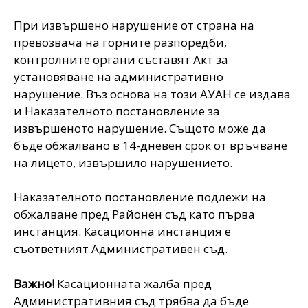
При извършено нарушение от страна на
превозвача на горните разпоредби,
контролните органи съставят Акт за
установяване на административно
нарушение. Въз основа на този АУАН се издава
и Наказателното постановление за
извършеното нарушение. Същото може да
бъде обжалвано в 14-дневен срок от връчване
на лицето, извършило нарушението.
Наказателното постановление подлежи на
обжалване пред Районен съд като първа
инстанция. Касационна инстанция е
съответният Административен съд.
Важно!
Касационната жалба пред
Административния съд трябва да бъде