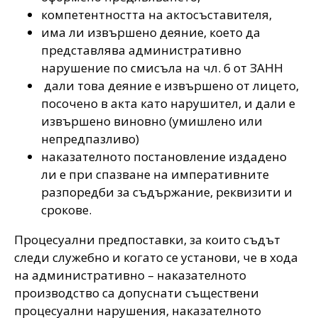
компетентността на актосъставителя,
има ли извършено деяние, което да
представлява административно
нарушение по смисъла на
чл. 6 от ЗАНН
дали това деяние е извършено от лицето,
посочено в акта като нарушител, и дали е
извършено виновно (умишлено или
непредпазливо)
наказателното постановление издадено
ли е при спазване на императивните
разпоредби за съдържание, реквизити и
срокове.
Процесуални предпоставки, за които съдът
следи служебно и когато се установи, че в хода
на административно – наказателното
производство са допуснати съществени
процесуални нарушения, наказателното