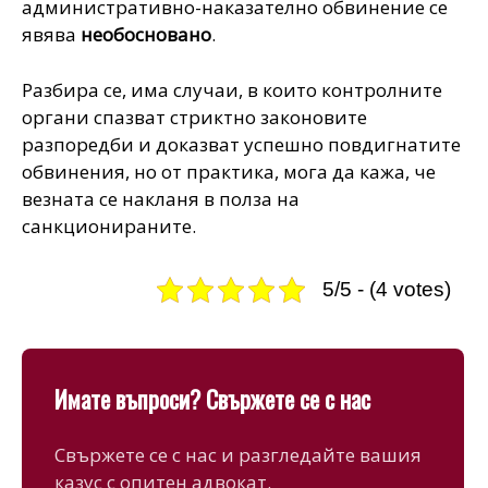
административно-наказателно обвинение се
явява
необосновано
.
Разбира се, има случаи, в които контролните
органи спазват стриктно законовите
разпоредби и доказват успешно повдигнатите
обвинения, но от практика, мога да кажа, че
везната се накланя в полза на
санкционираните.
5/5 - (4 votes)
Имате въпроси? Свържете се с нас
Свържете се с нас и разгледайте вашия
казус с опитен адвокат.