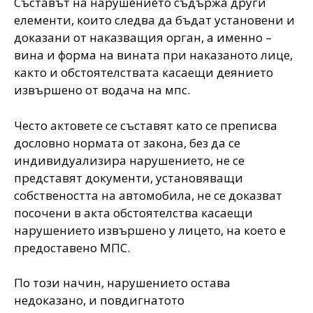
Съставът на нарушението съдържа други
елементи, които следва да бъдат установени и
доказани от наказващия орган, а именно –
вина и форма на вината при наказаното лице,
както и обстоятелствата касаещи деянието
извършено от водача на мпс.
Често актовете се съставят като се преписва
дословно нормата от закона, без да се
индивидуализира нарушението, не се
представят документи, установяващи
собствеността на автомобила, не се доказват
посочени в акта обстоятелства касаещи
нарушението извършено у лицето, на което е
предоставено МПС.
По този начин, нарушението остава
недоказано, и повдигнатото