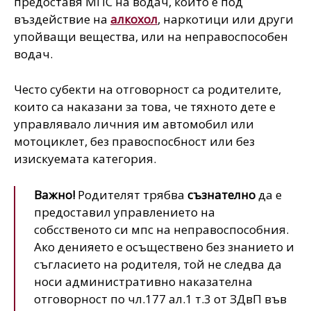
предоставя МПС на водач, който е под
въздействие на
алкохол
, наркотици или други
упойващи вещества, или на неправоспособен
водач.
Често субекти на отговорност са родителите,
които са наказани за това, че тяхното дете е
управлявало личния им автомобил или
мотоциклет, без правоспосбност или без
изискуемата категория.
Важно!
Родителят трябва
съзнателно
да е
предоставил управлението на
собсственото си мпс на неправоспособния.
Ако денияето е осъществено без знанието и
съгласието на родителя, той не следва да
носи административно наказателна
отговорност по чл.177 ал.1 т.3 от ЗДвП във