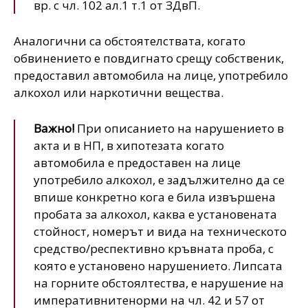
вр. с чл. 102 ал.1 т.1 от ЗДвП.
Аналогични са обстоятелствата, когато
обвинението е повдигнато срещу собственик,
предоставил автомобила на лице, употребило
алкохол или наркотични вещества.
Важно!
При описанието на нарушението в
акта и в НП, в хипотезата когато
автомобила е предоставен на лице
употребило алкохол, е задължително да се
впише конкретно кога е била извършена
пробата за алкохол, каква е установената
стойност, номерът и вида на техническото
средство/респективно кръвната проба, с
която е установено нарушението. Липсата
на горните обстоялтества, е нарушение на
императивнитенорми на чл. 42 и 57 от