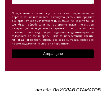
Предоставените данни ще се използват единствено за
обратна връзка и за целите на консултацията, чиито предмет
е очертан от Вас в изпратеното ни съобщение. Вашите данни
ще бъдат обработвани на основание нашия легитимен
интерес да осъществяваме връзка с вас, както към
поемането на преддоговорно задължение да отговорим на
зададените от вас въпроси. Няма да предоставяме Вашите
лични данни на трети страни без Ваше съгласие, освен ако
не сме задължени по силата на нормативен.
от
адв. ЯНИСЛАВ СТАМАТОВ