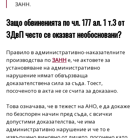
ЗАНН.
Защо обвиненията по чл. 177 ал. 1 т.3 от
ЗДвП често се оказват необосновани?
Правило в административно-наказателните
производства по
ЗАНН
е, че актовете за
установяване на административно
нарушение нямат обвързваща
доказателствена сила за съда. Тоест,
посоченото в акта не се счита за доказано.
Това означава, че в тежест на АНО, е да докаже
по безспорен начин пред съда, с всички
допустими доказателства, че има
административно нарушение и че то е
извършено виновно от лицето, посочено като