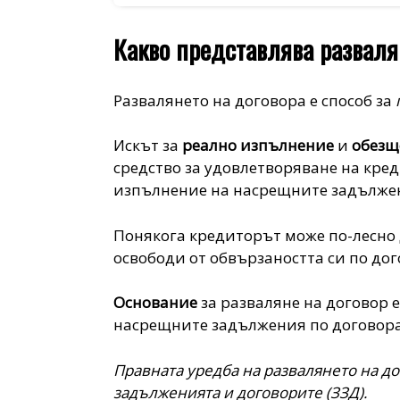
Какво представлява разваля
Развалянето на договора е способ за
Искът за
реално изпълнение
и
обезщ
средство за удовлетворяване на креди
изпълнение на насрещните задължен
Понякога кредиторът може по-лесно 
освободи от обвързаността си по дог
Основание
за разваляне на договор
насрещните задължения по договора
Правната уредба на развалянето на дог
задълженията и договорите (ЗЗД).