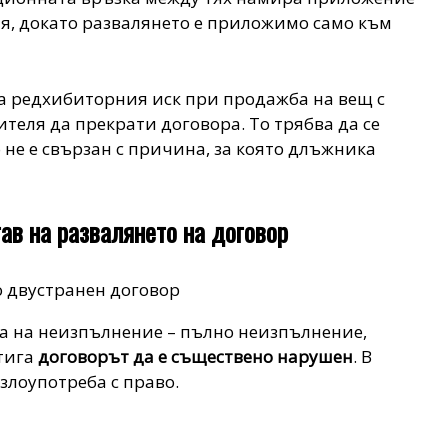
, докато развалянето е приложимо само към
а редхибиторния иск при продажба на вещ с
теля да прекрати договора. То трябва да се
о не е свързан с причина, за която длъжника
ав на развалянето на договор
 двустранен договор
а на неизпълнение – пълно неизпълнение,
стига
договорът да е съществено нарушен
. В
злоупотреба с право.