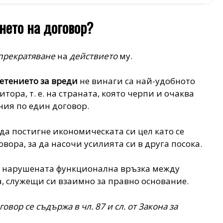
нето на договор?
прекратяване
на
действието
му.
етението за вреди
не винаги са най-удобното
тора, т. е. на страната, която черпи и очаква
ия по един договор.
да постигне икономическата си цел като се
овора, за да насочи усилията си в друга посока.
 е нарушената функционална връзка между
, служещи си взаимно за правно основание.
овор се съдържа в чл. 87 и сл. от Закона за