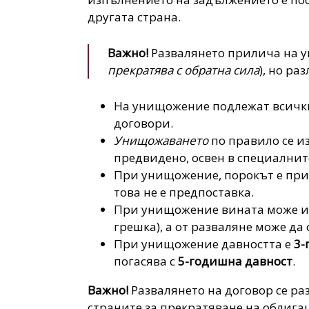
другата страна.
Важно!
Развалянето прилича на у
прекратява с обратна сила
), но ра
На унищожение подлежат всички
договори.
Унищожаването
по правило се 
предвидено, освен в специалнит
При унищожение, порокът е при 
това не е предпоставка.
При унищожение вината може и д
грешка), а от разваляне може да
При унищожение давността е
3-
погасява с
5-годишна давност
.
Важно!
Развалянето на договор се ра
страните за прекратяване на облиг