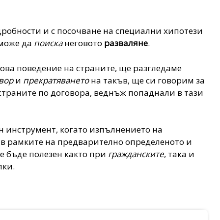
дробности и с посочване на специални хипотези
 може да
поиска
неговото
разваляне
.
ова поведение на страните, ще разгледаме
овор
и
прекратяването
на такъв, ще си говорим за
траните по договора, веднъж попаднали в тази
н инструмент, когато изпълнението на
 в рамките на предварително определеното и
ще бъде полезен както при
гражданските
, така и
лки.