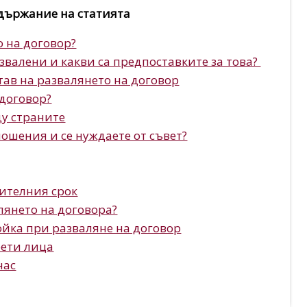
държание на статията
о на договор?
звалени и какви са предпоставките за това?
тав на развалянето на договор
 договор?
ду страните
ошения и се нуждаете от съвет?
ителния срок
лянето на договора?
ойка при разваляне на договор
рети лица
нас