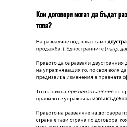
Кои договори могат да бъдат раз
това?
На разваляне подлежат само
двустр
продажба..)
. Едностранните (
напр: д
Правото да се развали двустранния 
на упражняващия го, по своя воля д
предизвика изменения в правната сф
То възниква
при неизпълнение
по п
правило се упражнява
извънсъдебн
Правото на разваляне на договора 
страна е тази страна по договора, к
изпълнението на задължението е пос