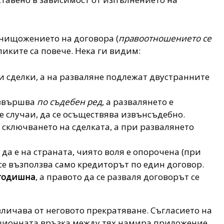
нищожението на договора (
правоотношението се
зликите са повече. Нека ги видим:
 сделки, а на разваляне подлежат двустранните
извършва
по съдебен ред
, а развалянето е
е случаи, да се осъществява извънсъдебно.
сключването на сделката, а при развалянето
а е на страната, чиято воля е опорочена (при
 се възползва само кредиторът по един договор.
годишна
, а правото да се разваля договорът се
зличава от неговото прекратяване. Съгласието на
ационната връзка между тях намира приложение