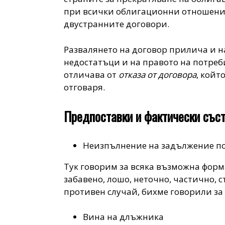
при всички облигационни отношения
двустранните договори.
Развалянето на договор прилича и н
недостатъци и на правото на потреби
отличава от
отказа от договора
, койт
отговаря.
Предпоставки и фактически съст
Неизпълнение на задължение по
Тук говорим за всяка възможна форм
забавено, лошо, неточно, частично, 
противен случай, бихме говорили за 
Вина на длъжника