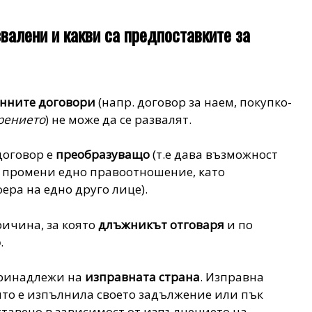
валени и какви са предпоставките за
анните договори
(напр. договор за наем, покупко-
арението
) не може да се развалят.
договор е
преобразуващо
(т.е дава възможност
а промени едно правоотношение, като
ера на едно друго лице).
ричина, за която
длъжникът отговаря
и по
о
.
принадлежи на
изправната страна
. Изправна
оято е изпълнила своето задължение или пък
тавено в зависимост от изпълнението на